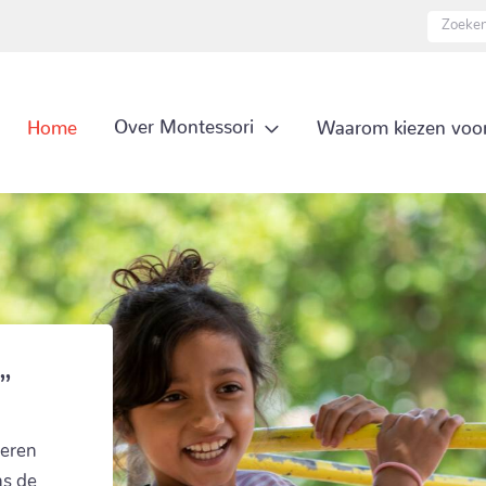
(current)
Over Montessori
Home
Waarom kiezen voor
”
leren
ns de