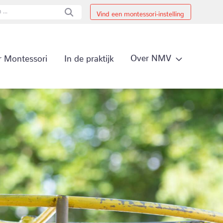
Vind een montessori-instelling
Secundai
Over NMV
 Montessori
In de praktijk
Primair 