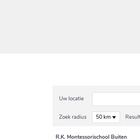
Uw locatie
Zoek radius
Resul
50 km
R.K. Montessorischool Buiten