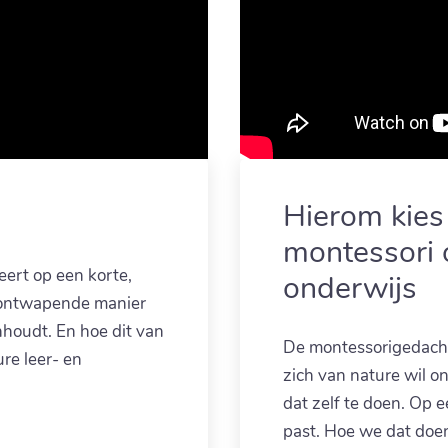
i
Hierom kies 
montessori 
reert op een korte,
onderwijs
 ontwapende manier
houdt. En hoe dit van
De montessorigedachte
ure leer- en
zich van nature wil o
dat zelf te doen. Op 
past. Hoe we dat doe