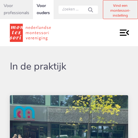
Secundaire navigatiemenu overslaan en direct naar pagina inho
Vind een
Voor
Voor
montessori-
professionals
ouders
instelling
In de praktijk