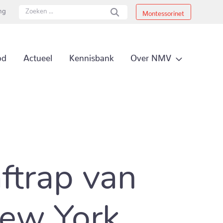
ing
Montessorinet
Secundai
Over NMV
od
Actueel
Kennisbank
Primair 
aftrap van
ew York