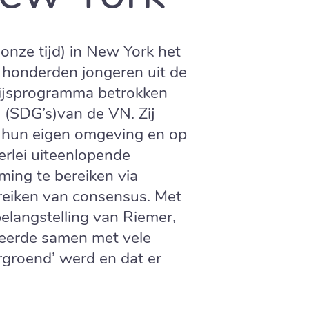
nze tijd) in New York het
honderden jongeren uit de
rwijsprogramma betrokken
 (SDG’s)van de VN. Zij
in hun eigen omgeving en op
erlei uiteenlopende
ing te bereiken via
bereiken van consensus. Met
elangstelling van Riemer,
seerde samen met vele
rgroend’ werd en dat er