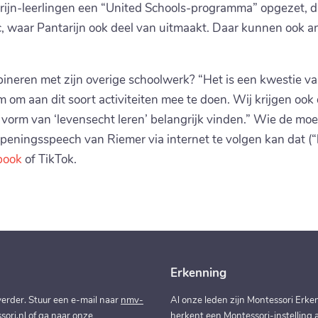
ijn-leerlingen een “United Schools-programma” opgezet, d
c, waar Pantarijn ook deel van uitmaakt. Daar kunnen ook 
bineren met zijn overige schoolwerk? “Het is een kwestie v
 om aan dit soort activiteiten mee te doen. Wij krijgen ook
e vorm van ‘levensecht leren’ belangrijk vinden.” Wie de mo
peningsspeech van Riemer via internet te volgen kan dat (“l
book
of TikTok.
Erkenning
erder. Stuur een e-mail naar
nmv-
Al onze leden zijn Montessori Erken
ori.nl
of ga naar onze
herkent een Montessori-instelling a