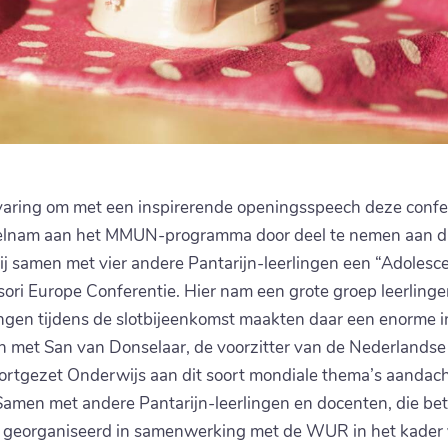
rvaring om met een inspirerende openingsspeech deze confer
elnam aan het MMUN-programma door deel te nemen aan dive
ij samen met vier andere Pantarijn-leerlingen een “Adoles
sori Europe Conferentie. Hier nam een grote groep leerling
lingen tijdens de slotbijeenkomst maakten daar een enorme
 met San van Donselaar, de voorzitter van de Nederlandse
oortgezet Onderwijs aan dit soort mondiale thema’s aandac
men met andere Pantarijn-leerlingen en docenten, die betr
n georganiseerd in samenwerking met de WUR in het kader 