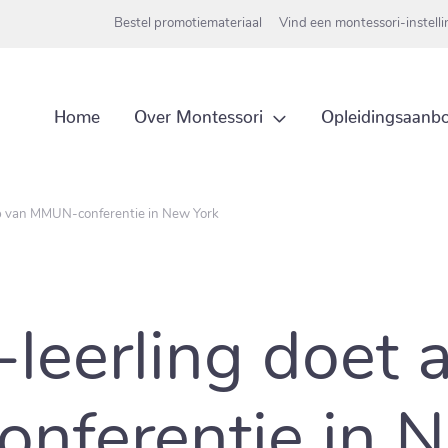
Bestel promotiemateriaal
Vind een montessori-instell
Over Montessori
Home
Opleidingsaanb
rap van MMUN-conferentie in New York
-leerling doet 
ferentie in N