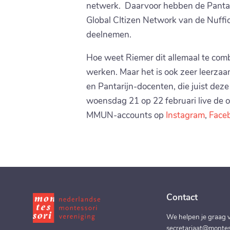
netwerk. Daarvoor hebben de Pantar
Global CItizen Network van de Nuffi
deelnemen.
Hoe weet Riemer dit allemaal te com
werken. Maar het is ook zeer leerzaam
en Pantarijn-docenten, die juist dez
woensdag 21 op 22 februari live de o
MMUN-accounts op
Instagram
,
Face
Contact
We helpen je graag v
secretariaat@montess