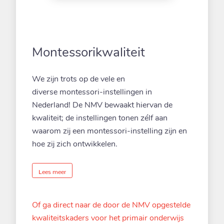
6.1 km
Routebeschrijving
Jordan Montessori Lyceum Utrecht
Montessorikwaliteit
Jordanlaan 3
Zeist 3706 TE
We zijn trots op de vele en
Nederland
diverse montessori-instellingen in
6.3 km
Nederland! De NMV bewaakt hiervan de
Routebeschrijving
kwaliteit; de instellingen tonen zélf aan
waarom zij een montessori-instelling zijn en
Montessori Griffensteyn
hoe zij zich ontwikkelen.
Laan van Cattenbroeck 76
Zeist 3703 BP
Nederland
Lees meer
7 km
Routebeschrijving
Of ga direct naar de door de NMV opgestelde
kwaliteitskaders voor het primair onderwijs
Montessorischool Bilthoven