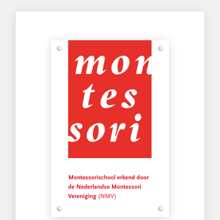
Montessorischool Arcade
Pauwoogvlinder 12
Utrecht 3544 DB
Nederland
5.1 km
Routebeschrijving
OMBS De Meander
Centrumlaan 1
De Meern 3454 CX
Nederland
5.9 km
Routebeschrijving
Montessorischool De Vleugel
Mozartplantsoen 1
Nieuwegein 3438 AG
Nederland