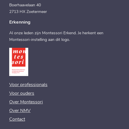
8.3 km
Boerhaavelaan 40
Routebeschrijving
2713 HX Zoetermeer
Montessori Sumatralaan
Erkenning
Sumatralaan 1
Al onze leden zijn Montessori Erkend. Je herkent een
Zeist 3705 XL
Montessori-instelling aan dit logo.
Nederland
8.7 km
Routebeschrijving
Montessori Kerckebosch
Graaf Lodewijklaan 1
Voor professionals
Zeist 3708 DM
Voor ouders
Nederland
Over Montessori
9.9 km
Routebeschrijving
Over NMV
Contact
Montessorischool Zuid