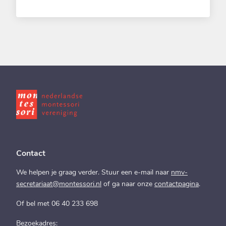
Rembrandtplein 1
Bilthoven 3723 CH
Nederland
7.9 km
Routebeschrijving
Montessoribasisschool Houten
Hefbrug 9
Houten 3991 LB
Nederland
8.2 km
Routebeschrijving
Contact
We helpen je graag verder. Stuur een e-mail naar
nmv-
Montessorischool Het Mozaiek
secretariaat@montessori.nl
of ga naar onze
contactpagina
.
Fazantenkamp 157 -158
Maarssen 3607 CH
Of bel met 06 40 233 698
Nederland
Bezoekadres: