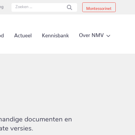
ing
Montessorinet
Secundai
Over NMV
od
Actueel
Kennisbank
Primair 
 handige documenten en
te versies.