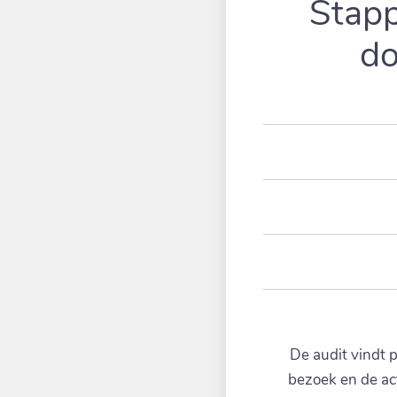
Stapp
do
De audit vindt p
bezoek en de act