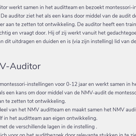
or werkt samen in het auditteam en bezoekt montessori-in
 De auditor ziet het als een kans door middel van de audit 
der aan te zetten tot ontwikkeling. De auditor heeft een trai
chtig en vraagt door. Hij of zij werkt vanuit het gedachteg
n dit uitdragen en duiden en is (via zijn instelling) lid van 
V-Auditor
montessori-instellingen voor 0-12 jaar en werkt samen in h
 als een kans om door middel van de NMV-audit de montessor
an te zetten tot ontwikkeling.
deel van het NMV auditteam en maakt samen het NMV audi
lf in het auditteam aan eigen ontwikkeling.
et de verschillende lagen in de instelling .
zich voor op het auditbezoek door relevante stukken in te zie