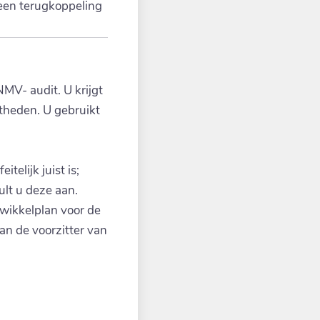
 een terugkoppeling
MV- audit. U krijgt
stheden. U gebruikt
telijk juist is;
ult u deze aan.
twikkelplan voor de
aan de voorzitter van