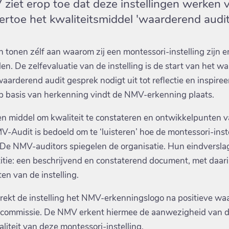
ziet erop toe dat deze instellingen werken 
ertoe het kwaliteitsmiddel 'waarderend audit
n tonen zélf aan waarom zij een montessori-instelling zijn e
en. De zelfevaluatie van de instelling is de start van het 
aarderend audit gesprek nodigt uit tot reflectie en inspireer
p basis van herkenning vindt de NMV-erkenning plaats.
een middel om kwaliteit te constateren en ontwikkelpunten 
V-Audit is bedoeld om te ‘luisteren’ hoe de montessori-inst
. De NMV-auditors spiegelen de organisatie. Hun eindverslag
titie: een beschrijvend en constaterend document, met daar
en van de instelling.
ekt de instelling het NMV-erkenningslogo na positieve wa
commissie. De NMV erkent hiermee de aanwezigheid van 
iteit van deze montessori-instelling.