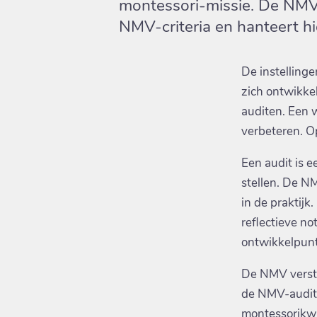
montessori-missie. De NMV 
NMV-criteria en hanteert hi
De instellinge
zich ontwikkel
auditen. Een w
verbeteren. O
Een audit is 
stellen. De NM
in de praktijk
reflectieve no
ontwikkelpunt
De NMV verstr
de NMV-audit
montessorikwal