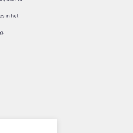
s in het
ag.