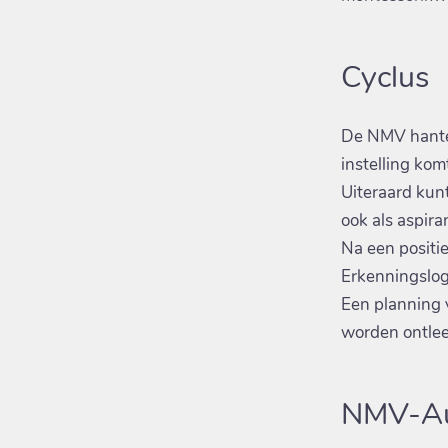
Cyclus
De NMV hantee
instelling kom
Uiteraard kun
ook als aspiran
Na een positi
Erkenningslog
Een planning 
worden ontleen
NMV-Au