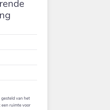
orende
ing
e gesteld van het
t een ruimte voor