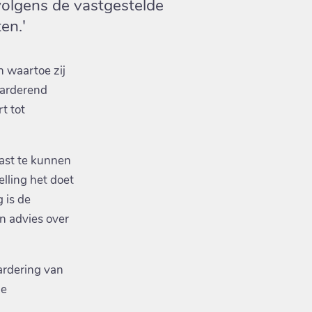
volgens de vastgestelde
en.'
n waartoe zij
waarderend
t tot
vast te kunnen
elling het doet
 is de
in advies over
ardering van
de