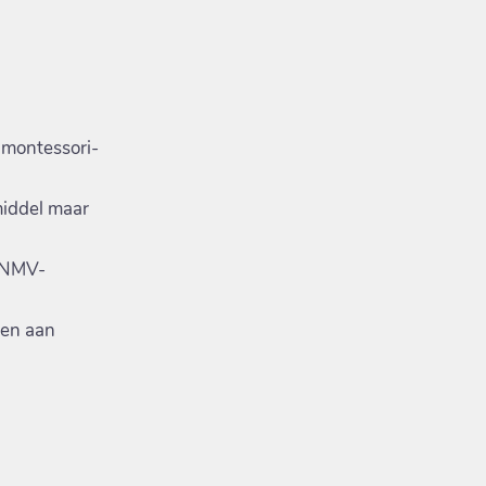
 montessori-
middel maar
t NMV-
ten aan