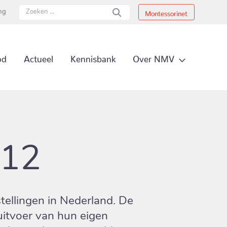
ing
Montessorinet
Secundai
Over NMV
od
Actueel
Kennisbank
Primair 
-12
tellingen in Nederland. De
uitvoer van hun eigen