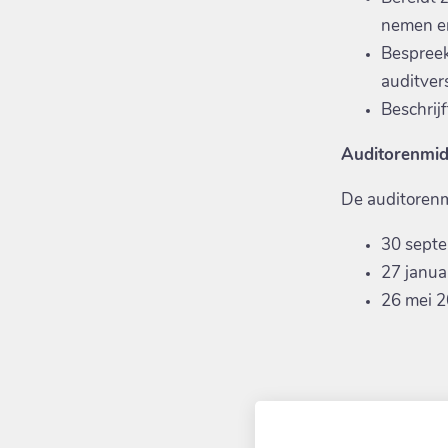
nemen en
Bespreek
auditver
Beschrijf
Auditorenmi
De auditorenm
30 sept
27 janua
26 mei 