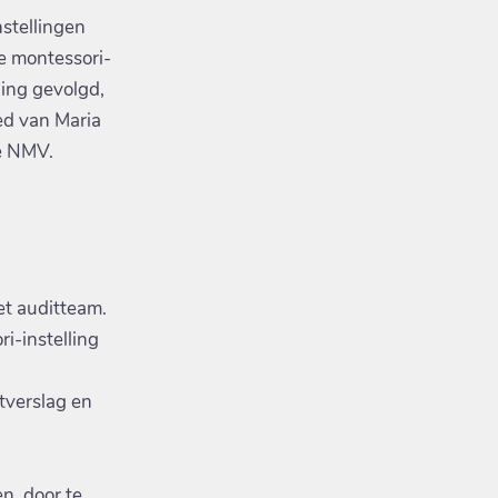
stellingen
de montessori-
ning gevolgd,
oed van Maria
de NMV.
et auditteam.
i-instelling
tverslag en
n, door te