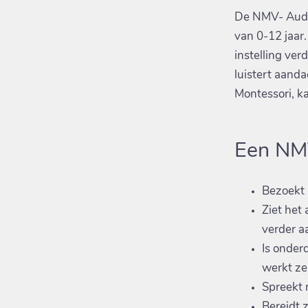
De NMV- Audit
van 0-12 jaar.
instelling ver
luistert aanda
Montessori, ka
Een NM
Bezoekt 
Ziet het
verder a
Is onder
werkt ze
Spreekt m
Bereidt 