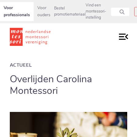
Secundaire navigatiemenu overslaan en direct naar pagina inho
Vind een
Voor
Voor
Bestel
montessori-
professionals
ouders
promotiemateriaal
instelling
ACTUEEL
Overlijden Carolina
Montessori