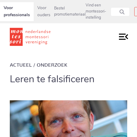
Secundaire navigatiemenu overslaan en direct naar pagina inho
Vind een
Voor
Voor
Bestel
montessori-
professionals
ouders
promotiemateriaal
instelling
ACTUEEL / ONDERZOEK
Leren te falsificeren