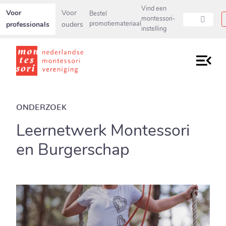
Secundaire navigatiemenu overslaan en direct naar pagina inho
Vind een
Voor
Voor
Bestel
montessori-
professionals
ouders
promotiemateriaal
instelling
ONDERZOEK
Leernetwerk Montessori
en Burgerschap