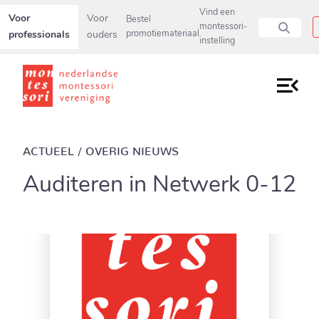
Secundaire navigatiemenu overslaan en direct naar pagina inho
Vind een
Voor
Voor
Bestel
montessori-
professionals
ouders
promotiemateriaal
instelling
ACTUEEL / OVERIG NIEUWS
Auditeren in Netwerk 0-12