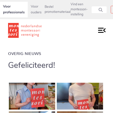
Secundaire navigatiemenu overslaan en direct naar pagina inho
Vind een
Voor
Voor
Bestel
montessori-
professionals
ouders
promotiemateriaal
instelling
OVERIG NIEUWS
Gefeliciteerd!