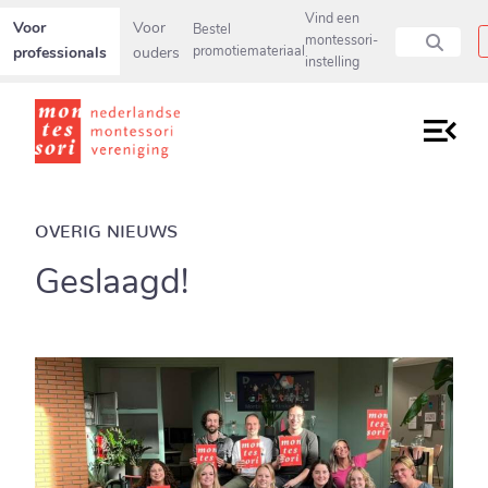
Secundaire navigatiemenu overslaan en direct naar pagina inho
Vind een
Voor
Voor
Bestel
montessori-
professionals
ouders
promotiemateriaal
instelling
OVERIG NIEUWS
Geslaagd!