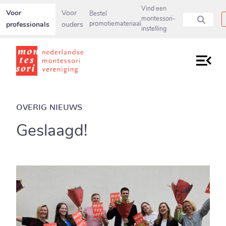
Secundaire navigatiemenu overslaan en direct naar pagina inho
Vind een
Voor
Voor
Bestel
montessori-
professionals
ouders
promotiemateriaal
instelling
OVERIG NIEUWS
Geslaagd!