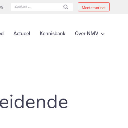
ing
Montessorinet
Secundai
Over NMV
od
Actueel
Kennisbank
Primair 
leidende