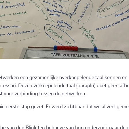
twerken een gezamenlijke overkoepelende taal kennen en g
tessori. Deze overkoepelende taal (paraplu) doet geen afbr
st voor verbinding tussen de netwerken.
erste stap gezet. Er werd zichtbaar dat we al veel gemee
e van den Blink ten behoeve van hun onderzoek naar de gem