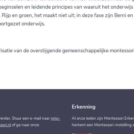
beginselen en leidende principes van waaruit het onderwij
ijp en groen, het maakt niet uit; in deze fase zijn Berni en 
oortgezet onderwijs.
isatie van de overstijgende gemeenschappelijke montessori
Erkenning
erder. Stuur een e-mail naar
nmv-
Al onze leden zijn Montessori Erken
ori.nl
of ga naar onze
herkent een Montessori-instelling a