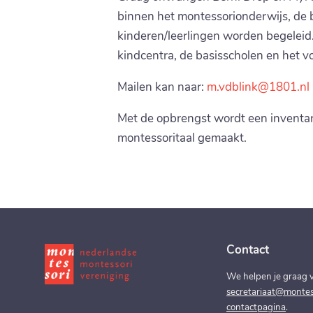
binnen het montessorionderwijs, de 
kinderen/leerlingen worden begeleid. R
kindcentra, de basisscholen en het v
Mailen kan naar:
m.vdblink@1801.nl
Met de opbrengst wordt een inventar
montessoritaal gemaakt.
Contact
We helpen je graag v
secretariaat@montess
contactpagina
.