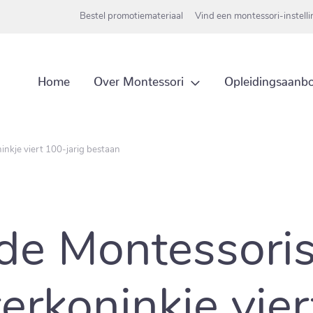
Bestel promotiemateriaal
Vind een montessori-instell
Over Montessori
Home
Opleidingsaanb
nkje viert 100-jarig bestaan
e Montessoris
erkoninkje vie