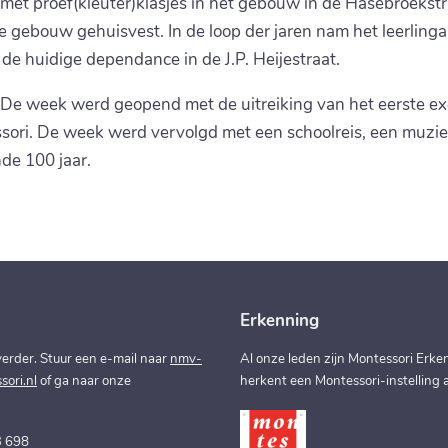
 met proef(kleuter)klasjes in het gebouw in de Hasebroeks
de gebouw gehuisvest. In de loop der jaren nam het leerling
e huidige dependance in de J.P. Heijestraat.
l. De week werd geopend met de uitreiking van het eerste 
sori. De week werd vervolgd met een schoolreis, een muzie
nde 100 jaar.
Erkenning
erder. Stuur een e-mail naar
nmv-
Al onze leden zijn Montessori Erken
ori.nl
of ga naar onze
herkent een Montessori-instelling a
3 698