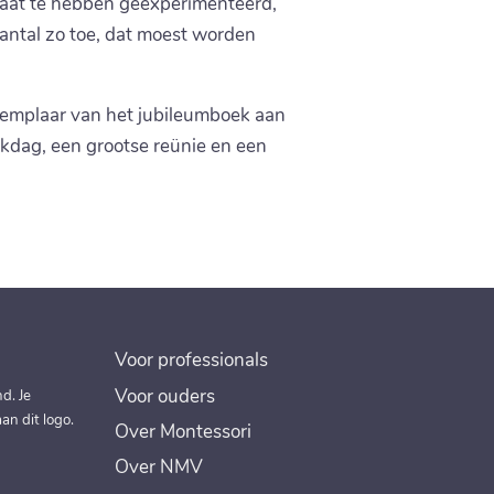
traat te hebben geëxperimenteerd,
aantal zo toe, dat moest worden
exemplaar van het jubileumboek aan
kdag, een grootse reünie en een
Voor professionals
Voor ouders
d. Je
an dit logo.
Over Montessori
Over NMV