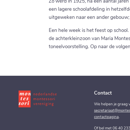
Zo werd in 1925, na een aantal jaren
een lagere schoolafdeling in hetzelf
uitgeweken naar een ander gebouw; d
Een hele week is het feest op schoo
de achterkleinzoon van Maria Montes
toneelvoorstelling. Op naar de volge
Contact
We helpen je graag v
secretariaat@montess
contactpagina
.
Of bel met 06 40 23