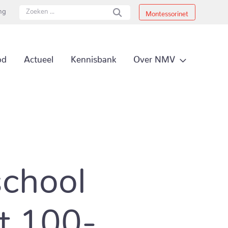
ing
Montessorinet
Secundai
Over NMV
od
Actueel
Kennisbank
Primair 
chool
rt 100-