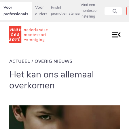
Secundaire navigatiemenu overslaan en direct naar pagina inho
Vind een
Voor
Voor
Bestel
montessori-
professionals
ouders
promotiemateriaal
instelling
ACTUEEL / OVERIG NIEUWS
Het kan ons allemaal
overkomen