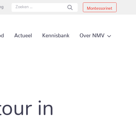
ing
Montessorinet
Secundai
Over NMV
od
Actueel
Kennisbank
Primair 
our in