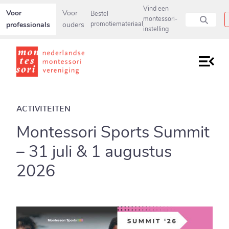
Secundaire navigatiemenu overslaan en direct naar pagina inho
Vind een
Voor
Voor
Bestel
montessori-
professionals
ouders
promotiemateriaal
instelling
ACTIVITEITEN
Montessori Sports Summit
– 31 juli & 1 augustus
2026