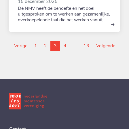
15 december 2025
De NMV heeft de behoefte en het doel
uitgesproken om te werken aan gezamenlijke,
overkoepelende taal die het werken vanuit…
pagina bezoeken
Bezoek pagina nummer:
Bezoek pagina nummer:
Bezoek pagina nummer:
Bezoek pagina numme
pagina
Vorige
1
2
3
4
…
13
Volgende