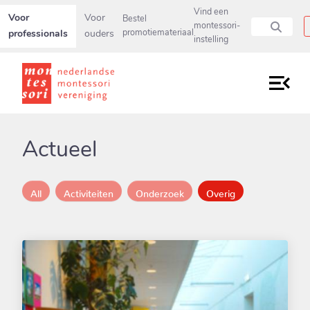
Secundaire navigatiemenu overslaan en direct naar pagina inho
Vind een
Voor
Voor
Bestel
montessori-
professionals
ouders
promotiemateriaal
instelling
Actueel
All
Activiteiten
Onderzoek
Overig