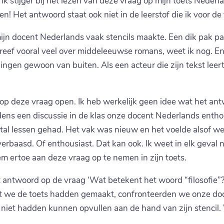
 Ik stijger bij het lezen van deze vraag op mijn toets Nederl
n! Het antwoord staat ook niet in de leerstof die ik voor de
jn docent Nederlands vaak stencils maakte. Een dik pak pa
eef vooral veel over middeleeuwse romans, weet ik nog. En d
 dingen gewoon van buiten. Als een acteur die zijn tekst leert.
d op deze vraag open. Ik heb werkelijk geen idee wat het an
dens een discussie in de klas onze docent Nederlands entho
tal lessen gehad. Het vak was nieuw en het voelde alsof we
baasd. Of enthousiast. Dat kan ook. Ik weet in elk geval n
 ertoe aan deze vraag op te nemen in zijn toets.
et antwoord op de vraag ‘Wat betekent het woord “filosofie”?
 we de toets hadden gemaakt, confronteerden we onze doc
 niet hadden kunnen opvullen aan de hand van zijn stencil.