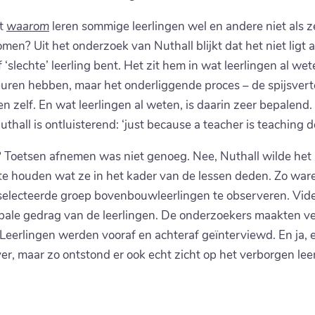
nt
waarom
leren sommige leerlingen wel en andere niet als ze
men? Uit het onderzoek van Nuthall blijkt dat het niet ligt
f ‘slechte’ leerling bent. Het zit hem in wat leerlingen al wet
euren hebben, maar het onderliggende proces – de spijsverter
en zelf. En wat leerlingen al weten, is daarin zeer bepalend
thall is ontluisterend: ‘just because a teacher is teaching 
Toetsen afnemen was niet genoeg. Nee, Nuthall wilde het h
j te houden wat ze in het kader van de lessen deden. Zo ware
electeerde groep bovenbouwleerlingen te observeren. Vid
ale gedrag van de leerlingen. De onderzoekers maakten ve
 Leerlingen werden vooraf en achteraf geïnterviewd. En ja
er, maar zo ontstond er ook echt zicht op het verborgen lee