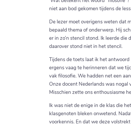
‘Wat betekent het woord “filosofie”?’
niet aan bod gekomen tijdens de lesse
De lezer moet overigens weten dat mi
bepaald thema of onderwerp. Hij schr
er in zo’n stencil stond. Ik leerde die
daarover stond niet in het stencil.
Tijdens de toets laat ik het antwoor
ergens vaag te herinneren dat we tij
vak filosofie. We hadden net een aan
Onze docent Nederlands was nogal ver
Misschien zette ons enthousiasme hem
Ik was niet de enige in de klas die h
klasgenoten bleken onwetend. Nadat
voorkennis. En dat we deze volstrekt