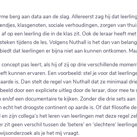
rme berg aan data aan de slag. Allereerst zag hij dat leerli
vriendjes, klasgenoten, sociale verhoudingen, zorgen van thui
af op een leerling die in de klas zit. Ook de leraar heeft met d
steken tijdens de les. Volgens Nuthall is het dan van belang 
nbiedt dat leerlingen er bijna niet aan kunnen ontkomen. Maar
oncept pas leert, als hij of zij op drie verschillende momente
eft kunnen ervaren. Een voorbeeld: stel je voor dat leerlin
aarde is. Dan stelt de regel van Nuthall dat ze minimaal dri
beeld door een expliciete uitleg door de leraar, door mee t
en en/of een documentaire te kijken. Zonder die drie sets aan
 echt het droogste continent op aarde is. Of dat filosofie de
 en zijn collega’s het leren van leerlingen met deze regel z
r zit geen verschil tussen de ‘betere’ en ‘slechtere’ leerling
ijsonderzoek als je het mij vraagt.