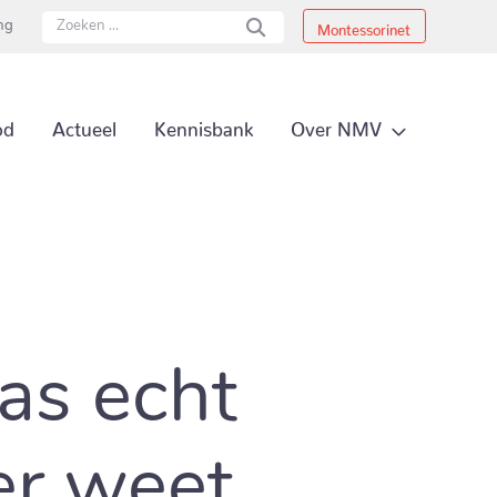
ing
Montessorinet
Secundai
Over NMV
od
Actueel
Kennisbank
Primair 
pas echt
ver weet