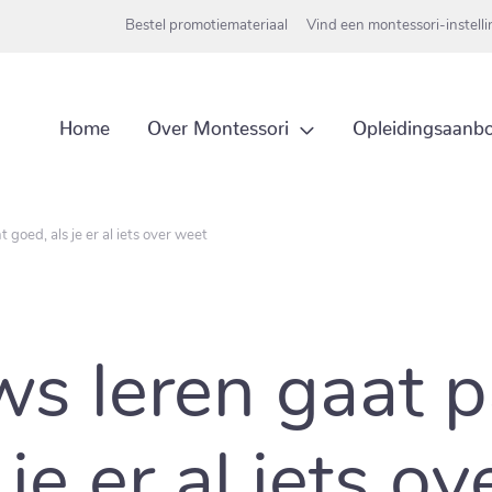
Bestel promotiemateriaal
Vind een montessori-instell
Over Montessori
Home
Opleidingsaanb
 goed, als je er al iets over weet
ws leren gaat 
 je er al iets o