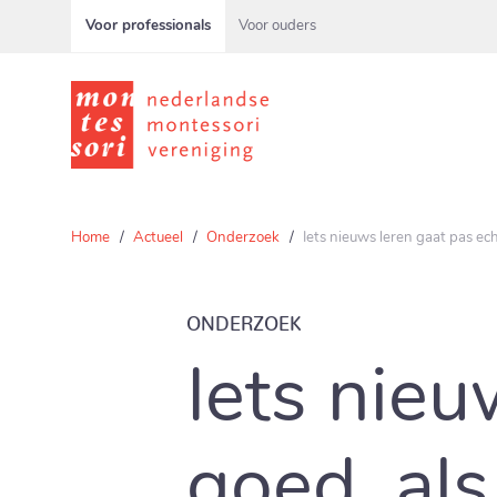
Voor professionals
Voor ouders
Home
Actueel
Onderzoek
Iets nieuws leren gaat pas echt
ONDERZOEK
Iets nieu
goed, als