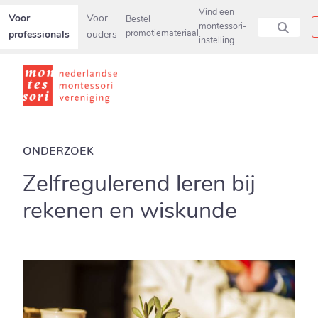
Secundaire navigatiemenu overslaan en direct naar pagina inho
Vind een
Voor
Voor
Bestel
montessori-
professionals
ouders
promotiemateriaal
instelling
ONDERZOEK
Zelfregulerend leren bij
rekenen en wiskunde