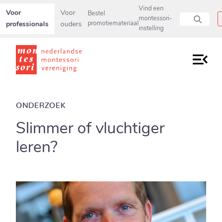
Secundaire navigatiemenu overslaan en direct naar pagina inho
Vind een
Voor
Voor
Bestel
montessori-
professionals
ouders
promotiemateriaal
instelling
ONDERZOEK
Slimmer of vluchtiger
leren?