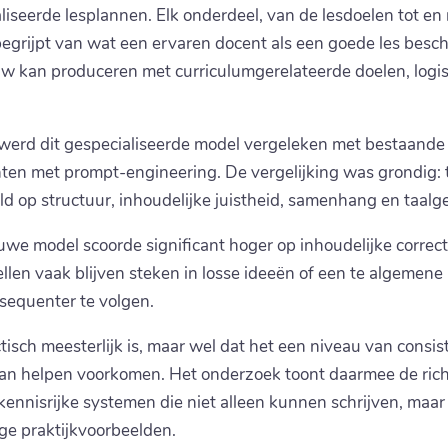
eerde lesplannen. Elk onderdeel, van de lesdoelen tot en m
begrijpt van wat een ervaren docent als een goede les besc
uw kan produceren met curriculumgerelateerde doelen, logi
, werd dit gespecialiseerde model vergeleken met bestaande
nten met prompt-engineering. De vergelijking was grondig
d op structuur, inhoudelijke juistheid, samenhang en taalg
euwe model scoorde significant hoger op inhoudelijke corre
en vaak blijven steken in losse ideeën of een te algemene 
sequenter te volgen.
tisch meesterlijk is, maar wel dat het een niveau van consist
 kan helpen voorkomen. Het onderzoek toont daarmee de rich
kennisrijke systemen die niet alleen kunnen schrijven, maar
ge praktijkvoorbeelden.