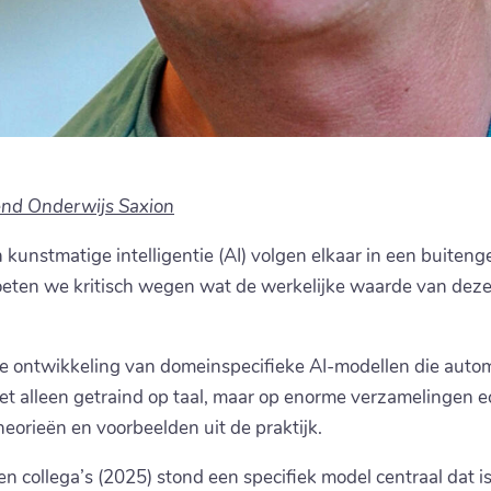
end Onderwijs Saxion
 kunstmatige intelligentie (AI) volgen elkaar in een buite
 moeten we kritisch wegen wat de werkelijke waarde van deze
 de ontwikkeling van domeinspecifieke AI-modellen die aut
t alleen getraind op taal, maar op enorme verzamelingen e
orieën en voorbeelden uit de praktijk.
n collega’s (2025) stond een specifiek model centraal dat i