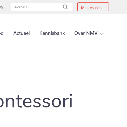
ing
Montessorinet
Secundai
Over NMV
od
Actueel
Kennisbank
Primair 
ontessori