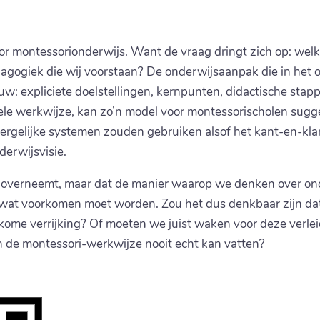
oor montessorionderwijs. Want de vraag dringt zich op: wel
dagogiek die wij voorstaan? De onderwijsaanpak die in het
w: expliciete doelstellingen, kernpunten, didactische stap
ele werkwijze, kan zo’n model voor montessorischolen sugg
rgelijke systemen zouden gebruiken alsof het kant-en-klar
erwijsvisie.
ijs overneemt, maar dat de manier waarop we denken over onde
ets wat voorkomen moet worden. Zou het dus denkbaar zijn da
lkome verrijking? Of moeten we juist waken voor deze verle
n de montessori-werkwijze nooit echt kan vatten?