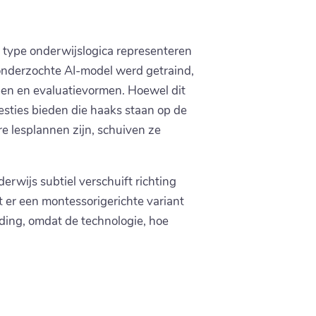
k type onderwijslogica representeren
 onderzochte AI-model werd getraind,
pen en evaluatievormen. Hoewel dit
esties bieden die haaks staan op de
e lesplannen zijn, schuiven ze
rwijs subtiel verschuift richting
t er een montessorigerichte variant
iding, omdat de technologie, hoe