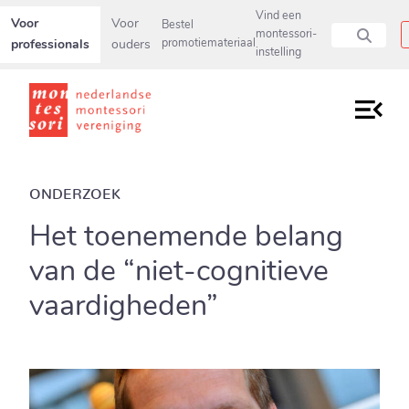
Secundaire navigatiemenu overslaan en direct naar pagina inho
Vind een
Voor
Voor
Bestel
montessori-
professionals
ouders
promotiemateriaal
instelling
ONDERZOEK
Het toenemende belang
van de “niet-cognitieve
vaardigheden”