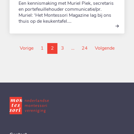
Een kennismaking met Muriel Piek, secretaris
en portefeuillehouder communicatie/pr.
Muriel: ‘Het Montessori Magazine lag bij ons
thuis op de keukentafel.…
pagina bezoeken
Bezoek pagina nummer:
Bezoek pagina nummer:
Bezoek pagina nummer:
pagina b
Vorige
1
2
3
…
24
Volgende