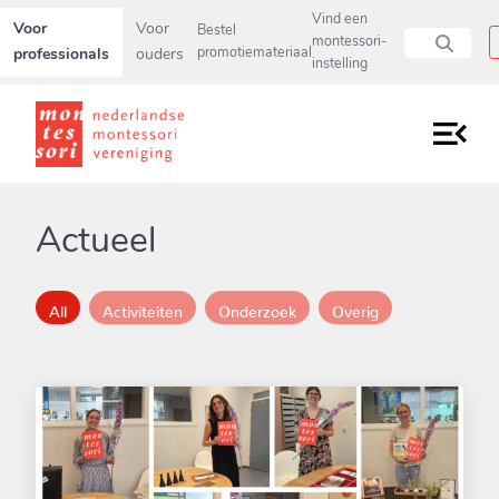
Secundaire navigatiemenu overslaan en direct naar pagina inho
Vind een
Voor
Voor
Bestel
montessori-
professionals
ouders
promotiemateriaal
instelling
Actueel
All
Activiteiten
Onderzoek
Overig